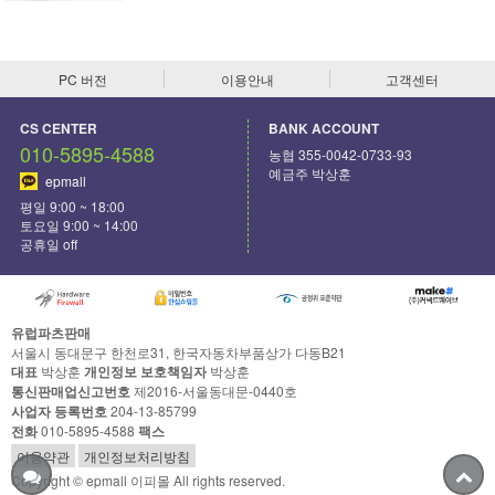
PC 버전
이용안내
고객센터
CS CENTER
BANK ACCOUNT
010-5895-4588
농협 355-0042-0733-93
예금주 박상훈
epmall
평일 9:00 ~ 18:00
토요일 9:00 ~ 14:00
공휴일 off
유럽파츠판매
서울시 동대문구 한천로31, 한국자동차부품상가 다동B21
대표
박상훈
개인정보 보호책임자
박상훈
통신판매업신고번호
제2016-서울동대문-0440호
사업자 등록번호
204-13-85799
전화
010-5895-4588
팩스
이용약관
개인정보처리방침
Copyright © epmall 이피몰 All rights reserved.