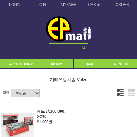
LOGIN
JOIN
MYPAGE
CART(
0
)
ORDER
CATEGORY
NOTICE
Q&A
REVIEW
기타유럽차종
Volvo
정렬
패드/앞,S60,S80,
XC90
91,000원