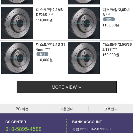
디스크/뒤*2,4AB
디스크/앞*2,8D,4
DF2651***
A ***
116,000원
110,000원
디스크/앞*2,4D 31
디스크/뒤*2,5G/36
4mm ***
2/137 ***
160,000원
110,000원
MORE VIEW
PC 버전
이용안내
고객센터
CS CENTER
BANK ACCOUNT
010-5895-4588
농협 355-0042-0733-93