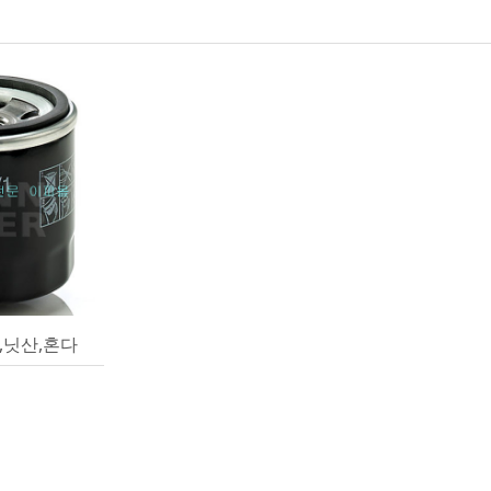
,닛산,혼다