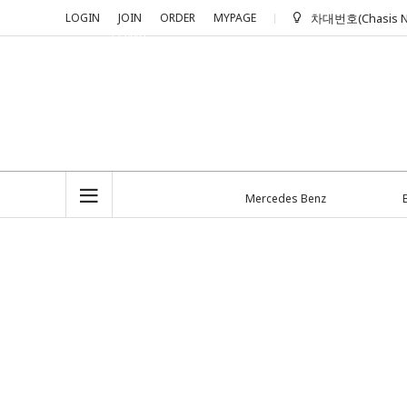
LOGIN
JOIN
ORDER
MYPAGE
차대번호(Chasis N
+2,000 P
수입차 OEM
epmall 입니
Mercedes Benz