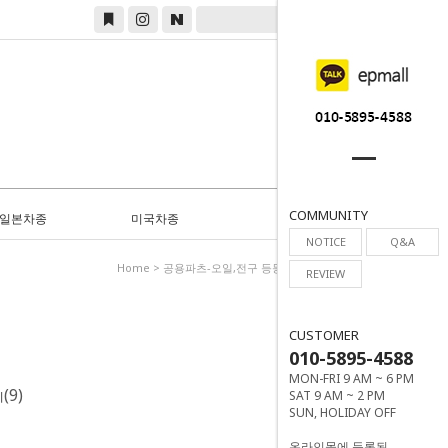
0
COMMUNITY
일본차종
미국차종
NOTICE
Q&A
Home
>
공용파츠-오일,전구 등등
>
미등록상품 결제
REVIEW
CUSTOMER
010-5895-4588
MON-FRI 9 AM ~ 6 PM
(9)
SAT 9 AM ~ 2 PM
리
SUN, HOLIDAY OFF
온라인몰에 등록된