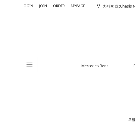
LOGIN
JOIN
ORDER
MYPAGE
차대번호(Chasis N
+2,000 P
수입차 OEM
epmall 입니
Mercedes Benz
오일