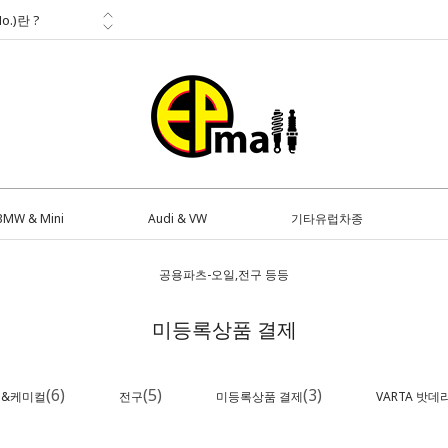
o.)란 ?
부품전문
다
<...
BMW & Mini
Audi & VW
기타유럽차종
공용파츠-오일,전구 등등
미등록상품 결제
(6)
(5)
(3)
&케미컬
전구
미등록상품 결제
VARTA 밧데