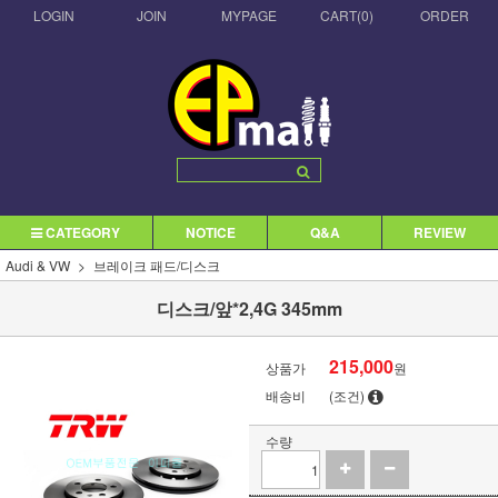
LOGIN
JOIN
MYPAGE
CART(
0
)
ORDER
CATEGORY
NOTICE
Q&A
REVIEW
Audi & VW
브레이크 패드/디스크
디스크/앞*2,4G 345mm
215,000
상품가
원
배송비
(조건)
수량