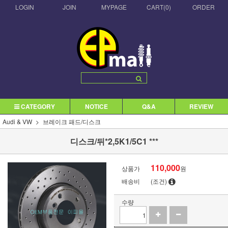
LOGIN
JOIN
MYPAGE
CART(
0
)
ORDER
CATEGORY
NOTICE
Q&A
REVIEW
Audi & VW
브레이크 패드/디스크
디스크/뒤*2,5K1/5C1 ***
110,000
상품가
원
배송비
(조건)
수량