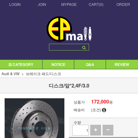
LOGIN
JOIN
MYPAGE
CART(
0
)
ORDER
CATEGORY
NOTICE
Q&A
REVIEW
Audi & VW
브레이크 패드/디스크
디스크/앞*2,4F/3.0
172,000
상품가
원
배송비
(조건)
수량