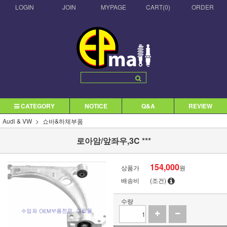
LOGIN
JOIN
MYPAGE
CART(
0
)
ORDER
CATEGORY
NOTICE
Q&A
REVIEW
Audi & VW
쇼바&하체부품
로아암/앞좌우,3C ***
154,000
상품가
원
배송비
(조건)
수량