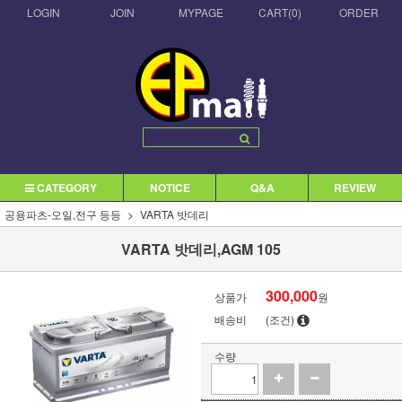
LOGIN
JOIN
MYPAGE
CART(
0
)
ORDER
CATEGORY
NOTICE
Q&A
REVIEW
공용파츠-오일,전구 등등
VARTA 밧데리
VARTA 밧데리,AGM 105
300,000
상품가
원
배송비
(조건)
수량