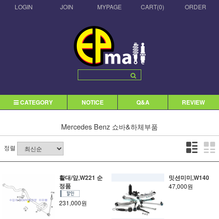
LOGIN
JOIN
MYPAGE
CART(
0
)
ORDER
CATEGORY
NOTICE
Q&A
REVIEW
Mercedes Benz
쇼바&하체부품
정렬
활대/앞,W221 순
밋션미미,W140
정품
47,000원
231,000원