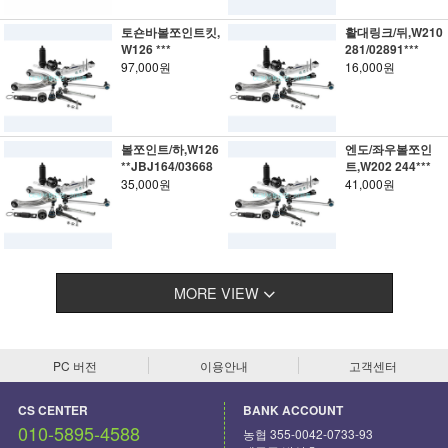
토숀바볼쪼인트킷,
활대링크/뒤,W210
W126 ***
281/02891***
97,000원
16,000원
볼쪼인트/하,W126
엔도/좌우볼쪼인
**JBJ164/03668
트,W202 244***
35,000원
41,000원
MORE VIEW
PC 버전
이용안내
고객센터
CS CENTER
BANK ACCOUNT
010-5895-4588
농협 355-0042-0733-93