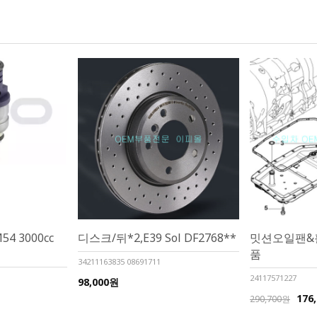
 3000cc
디스크/뒤*2,E39 Sol DF2768**
밋션오일팬&휠터
품
34211163835 08691711
24117571227
98,000원
176
290,700원