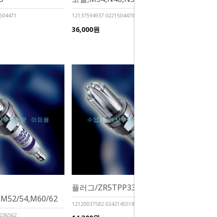
504471
12137594937 0221504470
36,000원
플러그/ZR5TPP33,N55
M52/54,M60/62
12120037582 0242145518
236562