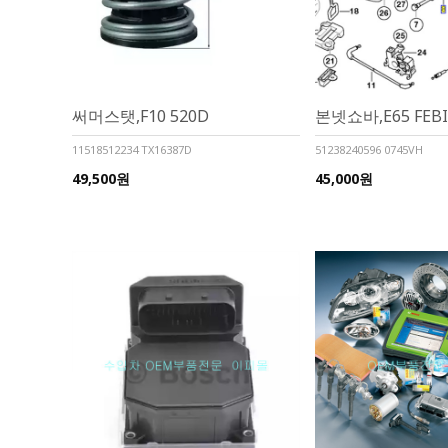
써머스탯,F10 520D
본넷쇼바,E65 FEBI
11518512234 TX16387D
51238240596 0745VH
49,500원
45,000원