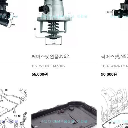
써머스탯완품,N62
써머스탯,N5
11537586885 TM27105
11537549476 TM1
66,000원
90,000원