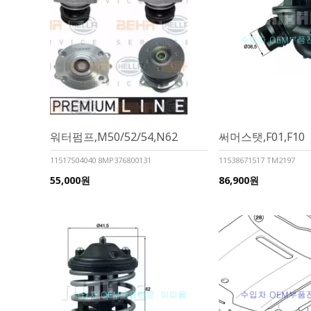
워터펌프,M50/52/54,N62
써머스탯,F01,F10
11517504040 8MP376800131
11538671517 TM2197
55,000원
86,900원