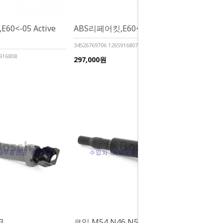
0<-05 Active
ABS리페어킷,E60<-05 DSC
34526769706 1265916807
916808
297,000원
3
코일,M54,N46,N52,N62 =464