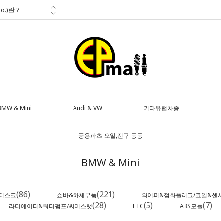
o.)란 ?
부품전문
다
<...
BMW & Mini
Audi & VW
기타유럽차종
공용파츠-오일,전구 등등
BMW & Mini
(86)
(221)
/디스크
쇼바&하체부품
와이퍼&점화플러그/코일&센
(28)
(5)
(7)
라디에이터&워터펌프/써머스탯
ETC
ABS모듈