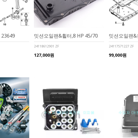
 23649
밋션오일팬&휠터,8 HP 45/70
밋션오일팬&휠터
24118612901 ZF
24117571227 ZF
127,000원
99,000원