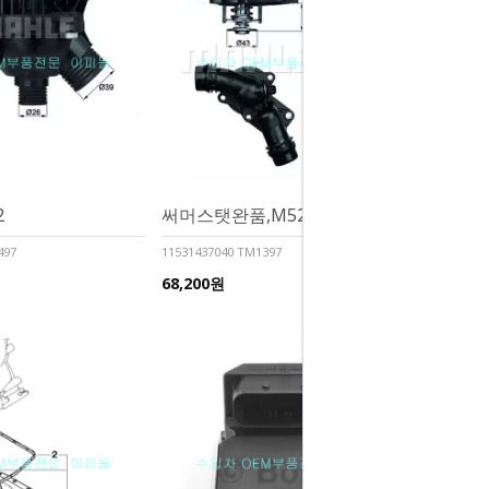
2
써머스탯완품,M52/54
497
11531437040 TM1397
68,200원