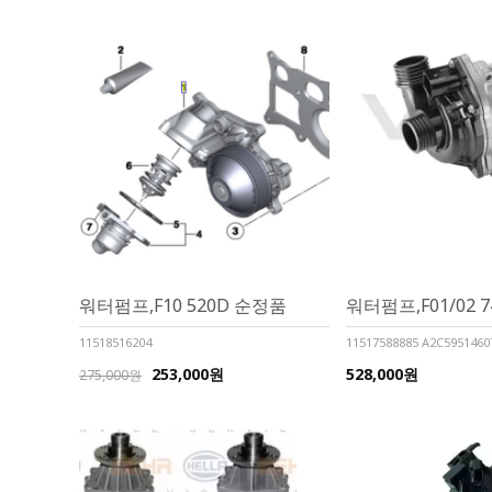
워터펌프,F10 520D 순정품
워터펌프,F01/02 7
11518516204
11517588885 A2C5951460
253,000원
528,000원
275,000원