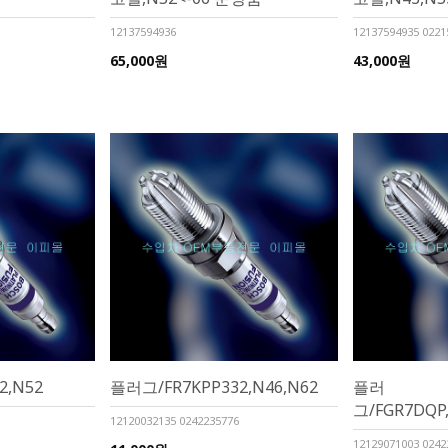
12137594936
12137594935 0221
65,000원
43,000원
2,N52
플러그/FR7KPP332,N46,N62
플러
그/FGR7DQP,
12120032135 0242235776
12129071003 0242