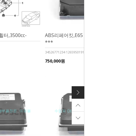
,3500cc-
ABS리페어킷,E65 DSC(코딩X)
***
34526771234 1265950191
750,000원