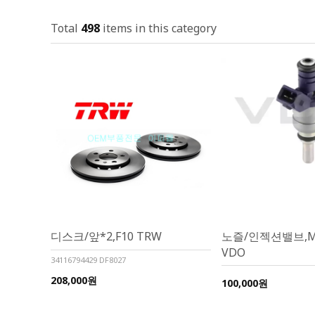
Total
498
items in this category
디스크/앞*2,F10 TRW
노즐/인젝션밸브,M54
VDO
34116794429 DF8027
208,000원
100,000원