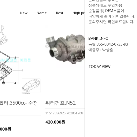
상품외에도 수입차용
순정품 및 OEM부품이
New
Name
Best
High price
Low price
다양하게 준비 되어있습니다.
문의주시면 확인해드립니다.
BANK INFO
농협 355-0042-0733-93
예금주 : 박상훈
TODAY VIEW
,3500cc- 순정
워터펌프,N52
11517586925 702851208
420,000원
,000원