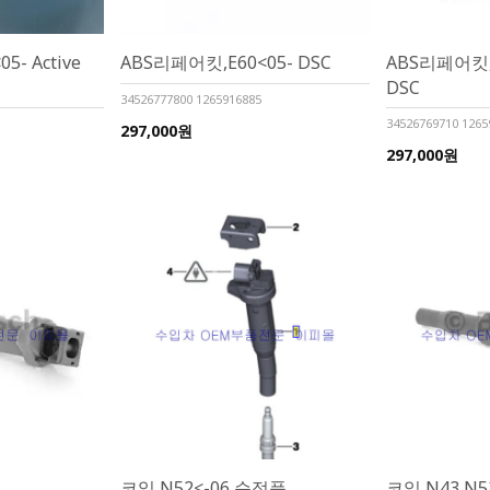
- Active
ABS리페어킷,E60<05- DSC
ABS리페어킷,E6
DSC
34526777800 1265916885
34526769710 1265
297,000원
297,000원
코일,N52<-06 순정품
코일,N43,N5