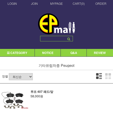
LOGIN
JOIN
MYPAGE
CART(
0
)
ORDER
CATEGORY
NOTICE
Q&A
REVIEW
기타유럽차종
Peugeot
정렬
푸조 407 패드/앞
58,000원