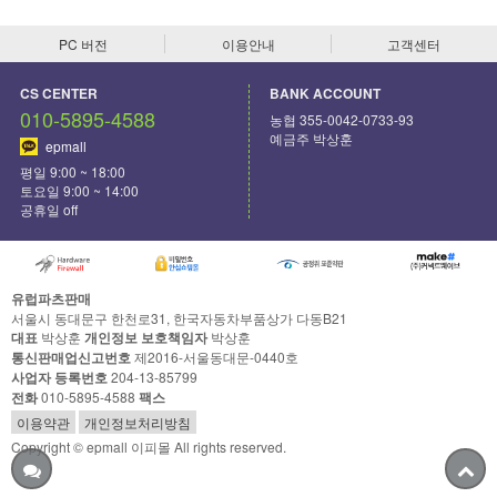
PC 버전
이용안내
고객센터
CS CENTER
BANK ACCOUNT
010-5895-4588
농협 355-0042-0733-93
예금주 박상훈
epmall
평일 9:00 ~ 18:00
토요일 9:00 ~ 14:00
공휴일 off
유럽파츠판매
서울시 동대문구 한천로31, 한국자동차부품상가 다동B21
대표
박상훈
개인정보 보호책임자
박상훈
통신판매업신고번호
제2016-서울동대문-0440호
사업자 등록번호
204-13-85799
전화
010-5895-4588
팩스
이용약관
개인정보처리방침
Copyright © epmall 이피몰 All rights reserved.